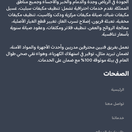
الجودة في الرياض وجدة والدمام والخبر والأحساء وجميع مناطق
المملكة. نقدم خدمات احترافية تشمل: تنظيف مكيفات سبليت، غسيل
مكيفات شباك، صيانة مكيفات مركزية ودكت وكاسيت، تنظيف مكيفات
مخفية، تعبئة فريون، إصلاح تسرب الغاز، تغيير قطع الغيار الأصلية،
معالجة الروائح والعفن، تنظيف فلاتر ومكثفات، وعقود صيانة سنوية
بأسعار تنافسية.
نعمل بفريق فنيين محترفين مدربين وأحدث الأجهزة والمواد الآمنة،
لضمان تبريد مثالي، توفير في استهلاك الكهرباء، وهواء نقي صحي طوال
العام في بيئة موثوقة 100% مع ضمان على الخدمات.
الصفحات
الرئيسية
تواصل معنا
خدماتنا