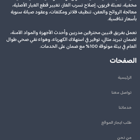
مخفية، تعبئة فريون، إصلاح تسرب الغاز، تغيير قطع الغيار الأصلية،
معالجة الروائح والعفن، تنظيف فلاتر ومكثفات، وعقود صيانة سنوية
بأسعار تنافسية.
نعمل بفريق فنيين محترفين مدربين وأحدث الأجهزة والمواد الآمنة،
لضمان تبريد مثالي، توفير في استهلاك الكهرباء، وهواء نقي صحي طوال
العام في بيئة موثوقة 100% مع ضمان على الخدمات.
الصفحات
الرئيسية
تواصل معنا
خدماتنا
طلب ايجار الموقع
من نحن