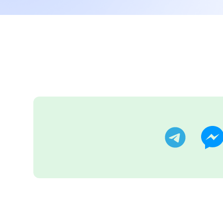
تر
تليجرام
ماسنجر