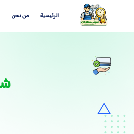
الرئيسية
من نحن
خ
شر