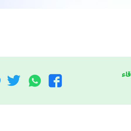
قاء
واتساب
توي
فيسبوك