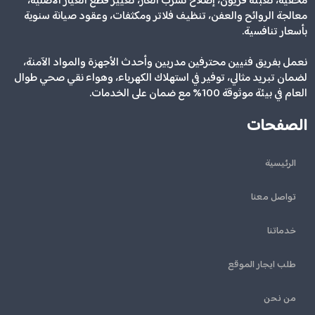
مخفية، تعبئة فريون، إصلاح تسرب الغاز، تغيير قطع الغيار الأصلية،
معالجة الروائح والعفن، تنظيف فلاتر ومكثفات، وعقود صيانة سنوية
بأسعار تنافسية.
نعمل بفريق فنيين محترفين مدربين وأحدث الأجهزة والمواد الآمنة،
لضمان تبريد مثالي، توفير في استهلاك الكهرباء، وهواء نقي صحي طوال
العام في بيئة موثوقة 100% مع ضمان على الخدمات.
الصفحات
الرئيسية
تواصل معنا
خدماتنا
طلب ايجار الموقع
من نحن