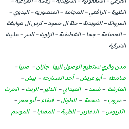
القزعي – الشعفولية – السويدية – رعشة – القراعية –
الظيرة – الرافعي – المجامة – المنصورية – البدوي –
المروانة – الغويدية – حلة ال حمود – كرس ال هوايشة
– الحصامة – جحا – الشطيفية – الزاوية – السر – عذيبة
الشرقية
مدن وقري نستطيع الوصول اليها
جازان
–
صبيا
–
صامطة
–
أبو عريش
–
أحد المسارحة
–
بيش
–
العارضة
–
ضمد
–
العيدابي
–
الداير
–
الريث
–
الحرث
–
هروب
–
ديحمة
–
الطوال
–
فيفاء
–
أبو حجر
–
الكربوس
–
الدغارير
–
الظبية
–
المضايا
–
الموسم