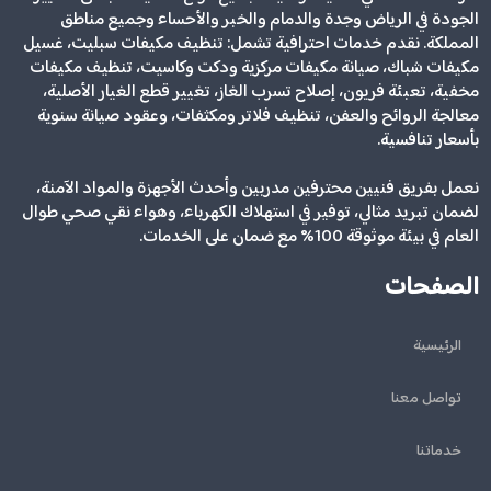
الجودة في الرياض وجدة والدمام والخبر والأحساء وجميع مناطق
المملكة. نقدم خدمات احترافية تشمل: تنظيف مكيفات سبليت، غسيل
مكيفات شباك، صيانة مكيفات مركزية ودكت وكاسيت، تنظيف مكيفات
مخفية، تعبئة فريون، إصلاح تسرب الغاز، تغيير قطع الغيار الأصلية،
معالجة الروائح والعفن، تنظيف فلاتر ومكثفات، وعقود صيانة سنوية
بأسعار تنافسية.
نعمل بفريق فنيين محترفين مدربين وأحدث الأجهزة والمواد الآمنة،
لضمان تبريد مثالي، توفير في استهلاك الكهرباء، وهواء نقي صحي طوال
العام في بيئة موثوقة 100% مع ضمان على الخدمات.
الصفحات
الرئيسية
تواصل معنا
خدماتنا