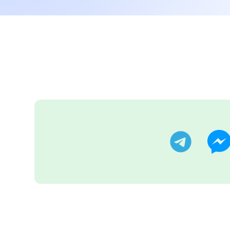
تر
تليجرام
ماسنجر