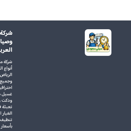
شركة 
وصيان
العرب
شركة م
أنواع ا
الرياض 
وجميع 
احتراف
غسيل مك
ودكت و
تعبئة ف
الغيار 
تنظيف ف
بأسعار 