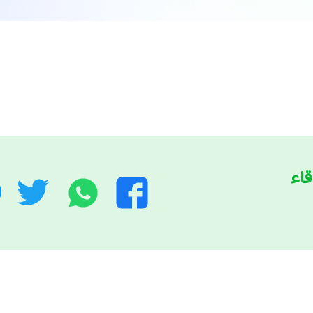
قاء
واتساب
توي
فيسبوك