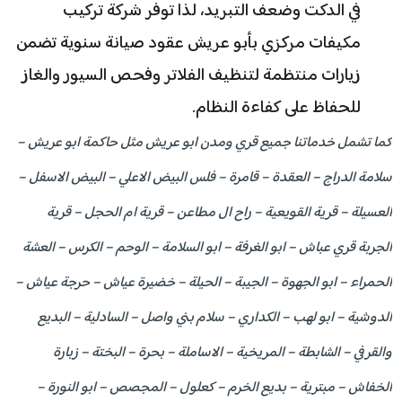
في الدكت وضعف التبريد، لذا توفر شركة تركيب
مكيفات مركزي بأبو عريش عقود صيانة سنوية تضمن
زيارات منتظمة لتنظيف الفلاتر وفحص السيور والغاز
للحفاظ على كفاءة النظام.
كما تشمل خدماتنا جميع قري ومدن ابو عريش مثل حاكمة ابو عريش –
سلامة الدراج – العقدة – قامرة – فلس البيض الاعلي – البيض الاسفل –
العسيلة – قرية القويعية – راح ال مطاعن – قرية ام الحجل – قرية
الجربة قري عباش – ابو الغرفة – ابو السلامة – الوحم – الكرس – العشة
الحمراء – ابو الجهوة – الجيبة – الحيلة – خضيرة عياش – حرجة عياش –
الدوشية – ابو لهب – الكداري – سلام بني واصل – السادلية – البديع
والقرفي – الشابطة – المريخية – الاساملة – بحرة – البختة – زبارة
الخفاش – مبترية – بديع الخرم – كعلول – المجصص – ابو النورة –