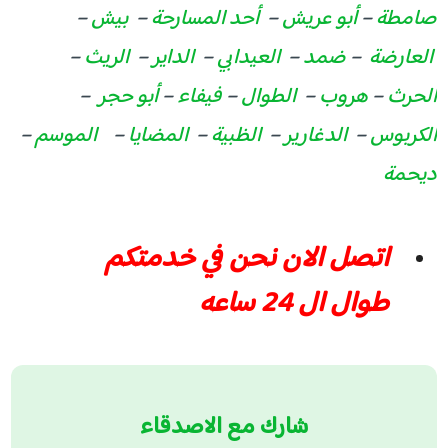
صامطة
–
أبو عريش
–
أحد المسارحة
–
بيش
–
العارضة
–
ضمد
–
العيدابي
–
الداير
–
الريث
–
الحرث
–
هروب
–
الطوال
–
فيفاء
–
أبو حجر
–
الكربوس
–
الدغارير
–
الظبية
–
المضايا
–
الموسم
–
ديحمة
اتصل الان نحن في خدمتكم
طوال ال 24 ساعه
شارك مع الاصدقاء