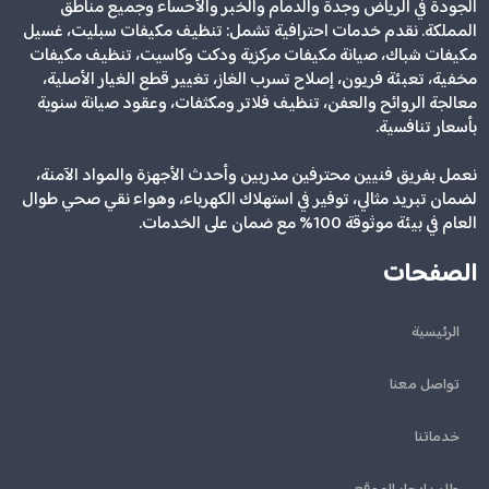
الجودة في الرياض وجدة والدمام والخبر والأحساء وجميع مناطق
المملكة. نقدم خدمات احترافية تشمل: تنظيف مكيفات سبليت، غسيل
مكيفات شباك، صيانة مكيفات مركزية ودكت وكاسيت، تنظيف مكيفات
مخفية، تعبئة فريون، إصلاح تسرب الغاز، تغيير قطع الغيار الأصلية،
معالجة الروائح والعفن، تنظيف فلاتر ومكثفات، وعقود صيانة سنوية
بأسعار تنافسية.
نعمل بفريق فنيين محترفين مدربين وأحدث الأجهزة والمواد الآمنة،
لضمان تبريد مثالي، توفير في استهلاك الكهرباء، وهواء نقي صحي طوال
العام في بيئة موثوقة 100% مع ضمان على الخدمات.
الصفحات
الرئيسية
تواصل معنا
خدماتنا