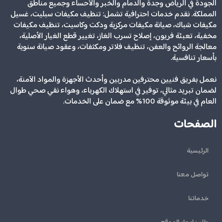
الجودة في الرياض وجدة والدمام والخبر والأحساء وجميع مناطق
المملكة. نقدم خدمات احترافية تشمل: تنظيف مكيفات سبليت، غسيل
مكيفات شباك، صيانة مكيفات مركزية ودكت وكاسيت، تنظيف مكيفات
مخفية، تعبئة فريون، إصلاح تسرب الغاز، تغيير قطع الغيار الأصلية،
معالجة الروائح والعفن، تنظيف فلاتر ومكثفات، وعقود صيانة سنوية
بأسعار تنافسية.
نعمل بفريق فنيين محترفين مدربين وأحدث الأجهزة والمواد الآمنة،
لضمان تبريد مثالي، توفير في استهلاك الكهرباء، وهواء نقي صحي طوال
العام في بيئة موثوقة 100% مع ضمان على الخدمات.
الصفحات
الرئيسية
تواصل معنا
خدماتنا