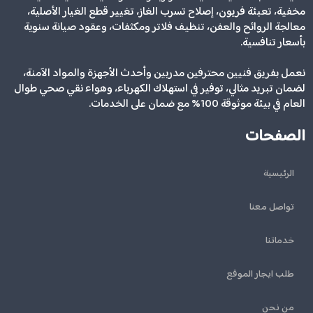
مخفية، تعبئة فريون، إصلاح تسرب الغاز، تغيير قطع الغيار الأصلية،
معالجة الروائح والعفن، تنظيف فلاتر ومكثفات، وعقود صيانة سنوية
بأسعار تنافسية.
نعمل بفريق فنيين محترفين مدربين وأحدث الأجهزة والمواد الآمنة،
لضمان تبريد مثالي، توفير في استهلاك الكهرباء، وهواء نقي صحي طوال
العام في بيئة موثوقة 100% مع ضمان على الخدمات.
الصفحات
الرئيسية
تواصل معنا
خدماتنا
طلب ايجار الموقع
من نحن