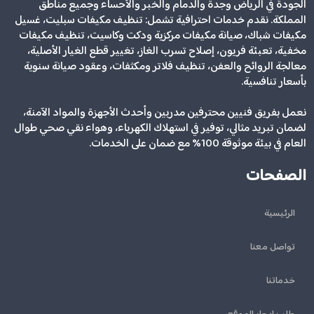
الجودة في الرياض وجدة والدمام والخبر والأحساء وجميع مناطق
المملكة. نقدم خدمات احترافية تشمل: تنظيف مكيفات سبليت، غسيل
مكيفات شباك، صيانة مكيفات مركزية ودكت وكاسيت، تنظيف مكيفات
مخفية، تعبئة فريون، إصلاح تسرب الغاز، تغيير قطع الغيار الأصلية،
معالجة الروائح والعفن، تنظيف فلاتر ومكثفات، وعقود صيانة سنوية
بأسعار تنافسية.
نعمل بفريق فنيين محترفين مدربين وأحدث الأجهزة والمواد الآمنة،
لضمان تبريد مثالي، توفير في استهلاك الكهرباء، وهواء نقي صحي طوال
العام في بيئة موثوقة 100% مع ضمان على الخدمات.
الصفحات
الرئيسية
تواصل معنا
خدماتنا