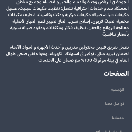
الجودة في الرياض وجدة والدمام والخبر والأحساء وجميع مناطق
المملكة. نقدم خدمات احترافية تشمل: تنظيف مكيفات سبليت، غسيل
مكيفات شباك، صيانة مكيفات مركزية ودكت وكاسيت، تنظيف مكيفات
مخفية، تعبئة فريون، إصلاح تسرب الغاز، تغيير قطع الغيار الأصلية،
معالجة الروائح والعفن، تنظيف فلاتر ومكثفات، وعقود صيانة سنوية
بأسعار تنافسية.
نعمل بفريق فنيين محترفين مدربين وأحدث الأجهزة والمواد الآمنة،
لضمان تبريد مثالي، توفير في استهلاك الكهرباء، وهواء نقي صحي طوال
العام في بيئة موثوقة 100% مع ضمان على الخدمات.
الصفحات
الرئيسية
تواصل معنا
خدماتنا