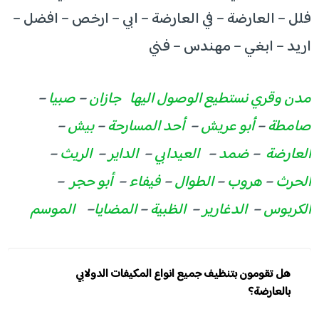
فلل – العارضة – في العارضة – ابي – ارخص – افضل –
اريد – ابغي – مهندس – فني
مدن وقري نستطيع الوصول اليها
جازان
–
صبيا
–
صامطة
–
أبو عريش
–
أحد المسارحة
–
بيش
–
العارضة
–
ضمد
–
العيدابي
–
الداير
–
الريث
–
الحرث
–
هروب
–
الطوال
–
فيفاء
–
أبو حجر
–
الكربوس
–
الدغارير
–
الظبية
–
المضايا
–
الموسم
هل تقومون بتنظيف جميع انواع المكيفات الدولابي
بالعارضة؟