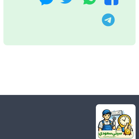
تليجرام