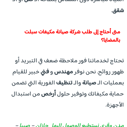
شقق
.
​متى أحتاج إلى طلب شركة صيانة مكيفات سبلت
بالمضايا؟
​تحتاج لخدماتنا فور ملاحظة ضعف في التبريد أو
ظهور روائح. نحن نوفر
مهندس
و
فني
خبير للقيام
بعمليات الـ
صيانة
والـ
تنظيف
الفورية التي تضمن
حماية مكيفاتك وتوفير حلول
أرخص
من استبدال
الأجهزة.
مدن وقري نستطيع الوصول اليها
جازان
–
صبيا
–