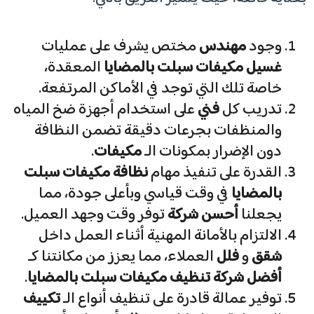
​وجود
مهندس
مختص يشرف على عمليات
غسيل مكيفات سبلت بالمضايا
المعقدة،
خاصة تلك التي توجد في الأماكن المرتفعة.
​تدريب كل
فني
على استخدام أجهزة ضخ المياه
والمنظفات بجرعات دقيقة تضمن النظافة
دون الإضرار بمكونات الـ
مكيفات
.
​القدرة على تنفيذ مهام
نظافة مكيفات سبلت
بالمضايا
في وقت قياسي وبأعلى جودة، مما
يجعلنا
أحسن شركة
توفر وقت وجهد العميل.
​الالتزام بالأمانة المهنية أثناء العمل داخل
شقق
و
فلل
العملاء، مما يعزز من مكانتنا كـ
أفضل شركة تنظيف مكيفات سبلت بالمضايا
.
​توفير عمالة قادرة على تنظيف أنواع الـ
تكييف