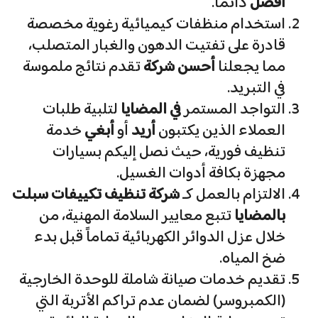
أفضل
دائماً.
​استخدام منظفات كيميائية رغوية مخصصة
قادرة على تفتيت الدهون والغبار المتصلب،
مما يجعلنا
أحسن شركة
تقدم نتائج ملموسة
في التبريد.
​التواجد المستمر
في المضايا
لتلبية طلبات
العملاء الذين يكتبون
أريد
أو
أبغي
خدمة
تنظيف فورية، حيث نصل إليكم بسيارات
مجهزة بكافة أدوات الغسيل.
​الالتزام بالعمل كـ
شركة تنظيف تكييفات سبلت
بالمضايا
تتبع معايير السلامة المهنية، من
خلال عزل الدوائر الكهربائية تماماً قبل بدء
ضخ المياه.
​تقديم خدمات صيانة شاملة للوحدة الخارجية
(الكمبروسر) لضمان عدم تراكم الأتربة التي