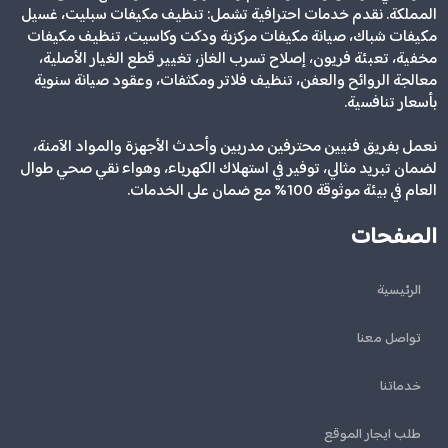
المملكة. نقدم خدمات احترافية تشمل: تنظيف مكيفات سبليت، غسيل
مكيفات شباك، صيانة مكيفات مركزية ودكت وكاسيت، تنظيف مكيفات
مخفية، تعبئة فريون، إصلاح تسرب الغاز، تغيير قطع الغيار الأصلية،
معالجة الروائح والعفن، تنظيف فلاتر ومكثفات، وعقود صيانة سنوية
بأسعار تنافسية.
نعمل بفريق فنيين محترفين مدربين وأحدث الأجهزة والمواد الآمنة،
لضمان تبريد مثالي، توفير في استهلاك الكهرباء، وهواء نقي صحي طوال
العام في بيئة موثوقة 100% مع ضمان على الخدمات.
الصفحات
الرئيسية
تواصل معنا
خدماتنا
طلب ايجار الموقع