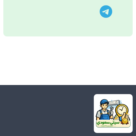
تليجرام