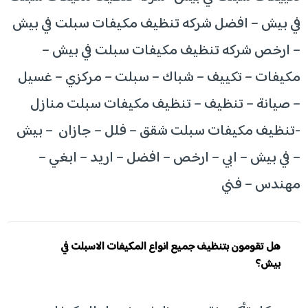
في بيش – افضل شركه تنظيف مكيفات سبلت في بيش
– ارخص شركه تنظيف مكيفات سبلت في بيش –
مكيفات – تكييف – شباك – سبلت – مركزي – غسيل
– صيانة – تنظيف – تنظيف مكيفات سبلت منازل
-تنظيف مكيفات سبلت شقق – فلل – جازان – بيش
– في بيش – ابي – ارخص – افضل – اريد – ابغي –
مهندس – فني
هل تقومون بتنظيف جميع انواع المكيفات الاسبلت في
بيش؟