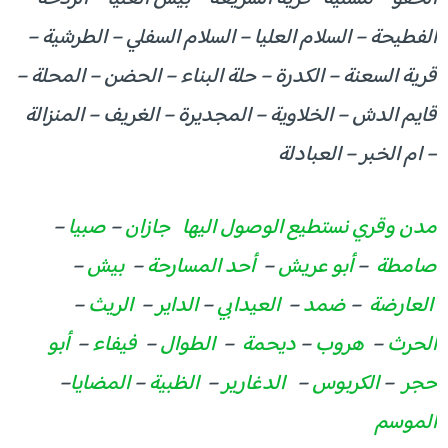
الفطيحة – السلام العليا – السلام السفلي – الطرشية –
قرية السعنة – الكدرة – حلة البناء – الحضن – المحلة –
قايم الدش – الخلاوية – المجديرة – الغريف – المنزالة
– ام الخبر – العبادلة
مدن وقري نستطيع الوصول اليها
جازان
–
صبيا
–
صامطة
–
أبو عريش
–
أحد المسارحة
–
بيش
–
العارضة
–
ضمد
–
العيدابي
–
الداير
–
الريث
–
الحرث
–
هروب
–
ديحمة
–
الطوال
–
فيفاء
–
أبو
حجر
–
الكربوس
–
الدغارير
–
الظبية
–
المضايا
–
الموسم