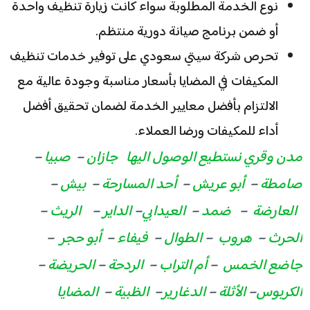
نوع الخدمة المطلوبة سواء كانت زيارة تنظيف واحدة
أو ضمن برنامج صيانة دورية منتظم.
تحرص شركة سيتي سعودي على توفير خدمات تنظيف
المكيفات في المضايا بأسعار مناسبة وجودة عالية مع
الالتزام بأفضل معايير الخدمة لضمان تحقيق أفضل
أداء للمكيفات ورضا العملاء.
مدن وقري نستطيع الوصول اليها
جازان
–
صبيا
–
صامطة
–
أبو عريش
–
أحد المسارحة
–
بيش
–
العارضة
–
ضمد
–
العيدابي
–
الداير
–
الريث
–
الحرث
–
هروب
–
الطوال
–
فيفاء
–
أبو حجر
–
جاضع الخمس
–
أم التراب
–
الردحة
–
الحريضة
–
الكربوس
–
الأثلة
–
الدغارير
–
الظبية
–
المضايا