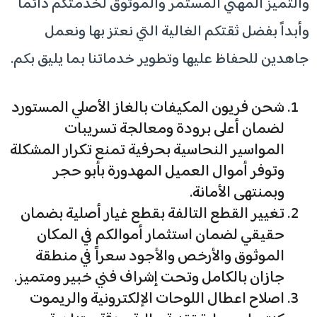
والتميز المهني المستمر والموثوق لخدمتكم دائماً
وأبداً بفضل ثقتكم الغالية التي نعتز بها ونعمل
جاهدين للحفاظ عليها وتطوير خدماتنا بما يليق بكم.
شحن فريون المكيفات بالغاز الأصلي المستورد
لضمان أعلى برودة ومعالجة تسريبات
المواسير النحاسية بحرفية تمنع تكرار المشكلة
وتوفر أموال العميل المهدورة بأبو حجر
وبمنتهى الأمانة.
تغيير القطع التالفة بقطع غيار أصلية بضمان
حقيقي لضمان استثمار أموالكم في المكان
الموثوق والأرخص والأجود سعراً في منطقة
جازان بالكامل وتحت إشراف فني خبير ومتميز.
اصلاح اعطال اللوحات الإلكترونية والريموت