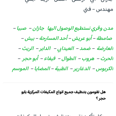
مهندس – فني
مدن وقري نستطيع الوصول اليها
جازان
–
صبيا
–
صامطة
–
أبو عريش
–
أحد المسارحة
–
بيش
–
العارضة
–
ضمد
–
العيدابي
–
الداير
–
الريث
–
الحرث
–
هروب
–
الطوال
–
فيفاء
–
أبو حجر
–
الكربوس
–
الدغارير
–
الظبية
–
المضايا
–
الموسم
هل تقومون بتنظيف جميع انواع المكيفات المركزية بابو
حجر ؟