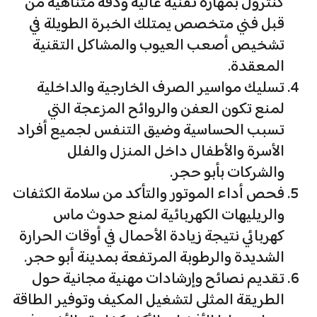
كنترول بمهارة تقنية عالية ودقة متناهية من
قبل فني متخصص يمتلك الخبرة الطويلة في
تشخيص أصعب العيوب والمشاكل التقنية
المعقدة.
تسليك مواسير الصرف الخارجية والداخلية
لمنع تكون العفن والروائح المزعجة التي
تسبب الحساسية وضيق التنفس لجميع أفراد
الأسرة والأطفال داخل المنزل والفلل
والشركات بأبو حجر.
فحص أداء الموتور والتأكد من سلامة الكثفات
والريليهات الكهربائية لمنع حدوث ماس
كهربائي نتيجة زيادة الأحمال في أوقات الحرارة
الشديدة والرطوبة المرتفعة بمدينة أبو حجر.
تقديم نصائح وإرشادات مهنية مجانية حول
الطريقة المثلى لتشغيل المكيف وتوفير الطاقة