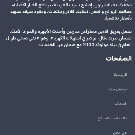
مخفية، تعبئة فريون، إصلاح تسرب الغاز، تغيير قطع الغيار الأصلية،
معالجة الروائح والعفن، تنظيف فلاتر ومكثفات، وعقود صيانة سنوية
بأسعار تنافسية.
نعمل بفريق فنيين محترفين مدربين وأحدث الأجهزة والمواد الآمنة،
لضمان تبريد مثالي، توفير في استهلاك الكهرباء، وهواء نقي صحي طوال
العام في بيئة موثوقة 100% مع ضمان على الخدمات.
الصفحات
الرئيسية
تواصل معنا
خدماتنا
طلب ايجار الموقع
من نحن