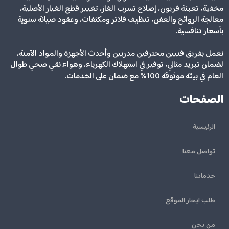
مخفية، تعبئة فريون، إصلاح تسرب الغاز، تغيير قطع الغيار الأصلية،
معالجة الروائح والعفن، تنظيف فلاتر ومكثفات، وعقود صيانة سنوية
بأسعار تنافسية.
نعمل بفريق فنيين محترفين مدربين وأحدث الأجهزة والمواد الآمنة،
لضمان تبريد مثالي، توفير في استهلاك الكهرباء، وهواء نقي صحي طوال
العام في بيئة موثوقة 100% مع ضمان على الخدمات.
الصفحات
الرئيسية
تواصل معنا
خدماتنا
طلب ايجار الموقع
من نحن