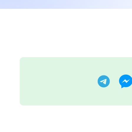
تر
تليجرام
ماسنجر