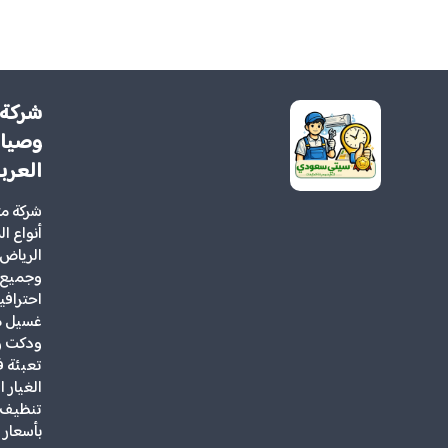
شركة 
وصيان
العرب
شركة م
أنواع ا
الرياض 
وجميع 
احتراف
غسيل مك
ودكت و
تعبئة ف
الغيار 
تنظيف ف
بأسعار 