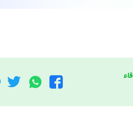
قاء
واتساب
توي
فيسبوك