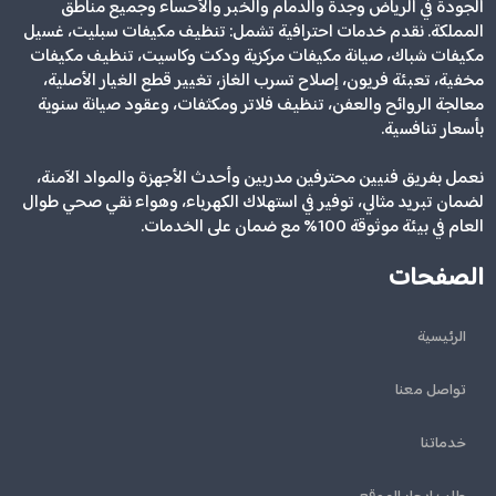
الجودة في الرياض وجدة والدمام والخبر والأحساء وجميع مناطق
المملكة. نقدم خدمات احترافية تشمل: تنظيف مكيفات سبليت، غسيل
مكيفات شباك، صيانة مكيفات مركزية ودكت وكاسيت، تنظيف مكيفات
مخفية، تعبئة فريون، إصلاح تسرب الغاز، تغيير قطع الغيار الأصلية،
معالجة الروائح والعفن، تنظيف فلاتر ومكثفات، وعقود صيانة سنوية
بأسعار تنافسية.
نعمل بفريق فنيين محترفين مدربين وأحدث الأجهزة والمواد الآمنة،
لضمان تبريد مثالي، توفير في استهلاك الكهرباء، وهواء نقي صحي طوال
العام في بيئة موثوقة 100% مع ضمان على الخدمات.
الصفحات
الرئيسية
تواصل معنا
خدماتنا