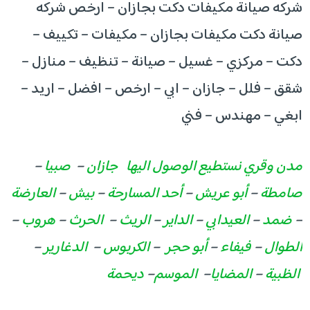
شركه صيانة مكيفات دكت بجازان – ارخص شركه
صيانة دكت مكيفات بجازان – مكيفات – تكييف –
دكت – مركزي – غسيل – صيانة – تنظيف – منازل –
شقق – فلل – جازان – ابي – ارخص – افضل – اريد –
ابغي – مهندس – فني
مدن وقري نستطيع الوصول اليها
جازان
–
صبيا
–
صامطة
–
أبو عريش
–
أحد المسارحة
–
بيش
–
العارضة
–
ضمد
–
العيدابي
–
الداير
–
الريث
–
الحرث
–
هروب
–
الطوال
–
فيفاء
–
أبو حجر
–
الكربوس
–
الدغارير
–
الظبية
–
المضايا
–
الموسم
–
ديحمة