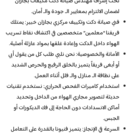
تحت إشراف مهندس صيانة دكت مكيفات بجازان
لضمان الالتزام بمعايير الـ جودة والـ أمان.
فني صيانة دكت وتكييف مركزي بجازان خبير: يمتلك
فريقنا “معلمين” متخصصين في اكتشاف نقاط تسريب
الهواء داخل الدكت وإعادة غلقها بمواد عازلة أصلية.
الأمانة والخصوصية: نحن نلبي طلب كل من يقول أبي
أو أبغى فريقاً يتميز بالخلق الرفيع والحرص الشديد
على نظافة الـ منازل والـ فلل أثناء العمل.
استخدام كاميرات الفحص الحراري: نستخدم تقنيات
حديثة لتصوير مجاري الهواء من الداخل وتحديد
أماكن الانسدادات دون الحاجة إلى فك الديكورات أو
الجبس.
السرعة في الإنجاز: يتميز فنيونا بالقدرة على التعامل