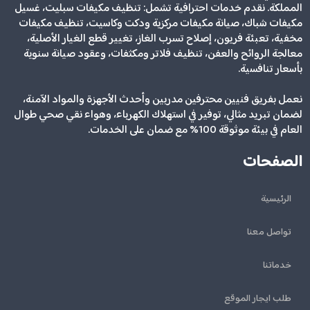
المملكة. نقدم خدمات احترافية تشمل: تنظيف مكيفات سبليت، غسيل
مكيفات شباك، صيانة مكيفات مركزية ودكت وكاسيت، تنظيف مكيفات
مخفية، تعبئة فريون، إصلاح تسرب الغاز، تغيير قطع الغيار الأصلية،
معالجة الروائح والعفن، تنظيف فلاتر ومكثفات، وعقود صيانة سنوية
بأسعار تنافسية.
نعمل بفريق فنيين محترفين مدربين وأحدث الأجهزة والمواد الآمنة،
لضمان تبريد مثالي، توفير في استهلاك الكهرباء، وهواء نقي صحي طوال
العام في بيئة موثوقة 100% مع ضمان على الخدمات.
الصفحات
الرئيسية
تواصل معنا
خدماتنا
طلب ايجار الموقع