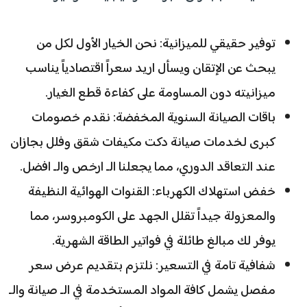
توفير حقيقي للميزانية: نحن الخيار الأول لكل من
يبحث عن الإتقان ويسأل اريد سعراً اقتصادياً يناسب
ميزانيته دون المساومة على كفاءة قطع الغيار.
باقات الصيانة السنوية المخفضة: نقدم خصومات
كبرى لخدمات صيانة دكت مكيفات شقق وفلل بجازان
عند التعاقد الدوري، مما يجعلنا الـ ارخص والـ افضل.
خفض استهلاك الكهرباء: القنوات الهوائية النظيفة
والمعزولة جيداً تقلل الجهد على الكومبروسر، مما
يوفر لك مبالغ طائلة في فواتير الطاقة الشهرية.
شفافية تامة في التسعير: نلتزم بتقديم عرض سعر
مفصل يشمل كافة المواد المستخدمة في الـ صيانة والـ