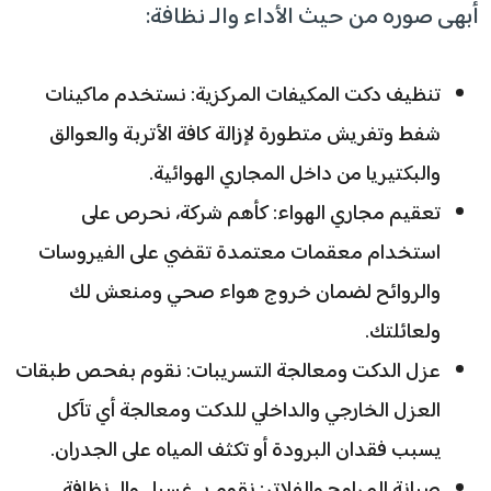
أبهى صوره من حيث الأداء والـ نظافة:
تنظيف دكت المكيفات المركزية: نستخدم ماكينات
شفط وتفريش متطورة لإزالة كافة الأتربة والعوالق
والبكتيريا من داخل المجاري الهوائية.
تعقيم مجاري الهواء: كأهم شركة، نحرص على
استخدام معقمات معتمدة تقضي على الفيروسات
والروائح لضمان خروج هواء صحي ومنعش لك
ولعائلتك.
عزل الدكت ومعالجة التسريبات: نقوم بفحص طبقات
العزل الخارجي والداخلي للدكت ومعالجة أي تآكل
يسبب فقدان البرودة أو تكثف المياه على الجدران.
صيانة المراوح والفلاتر: نقوم بـ غسيل والـ نظافة