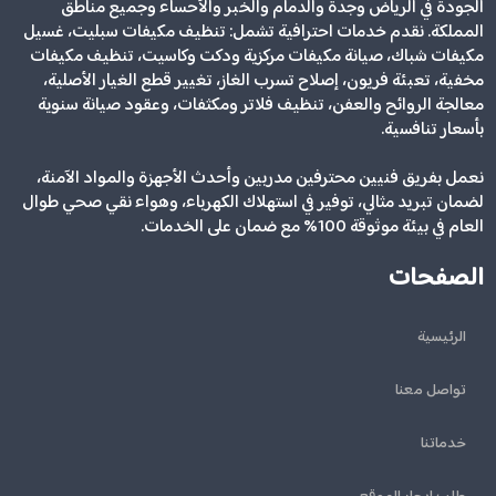
الجودة في الرياض وجدة والدمام والخبر والأحساء وجميع مناطق
المملكة. نقدم خدمات احترافية تشمل: تنظيف مكيفات سبليت، غسيل
مكيفات شباك، صيانة مكيفات مركزية ودكت وكاسيت، تنظيف مكيفات
مخفية، تعبئة فريون، إصلاح تسرب الغاز، تغيير قطع الغيار الأصلية،
معالجة الروائح والعفن، تنظيف فلاتر ومكثفات، وعقود صيانة سنوية
بأسعار تنافسية.
نعمل بفريق فنيين محترفين مدربين وأحدث الأجهزة والمواد الآمنة،
لضمان تبريد مثالي، توفير في استهلاك الكهرباء، وهواء نقي صحي طوال
العام في بيئة موثوقة 100% مع ضمان على الخدمات.
الصفحات
الرئيسية
تواصل معنا
خدماتنا