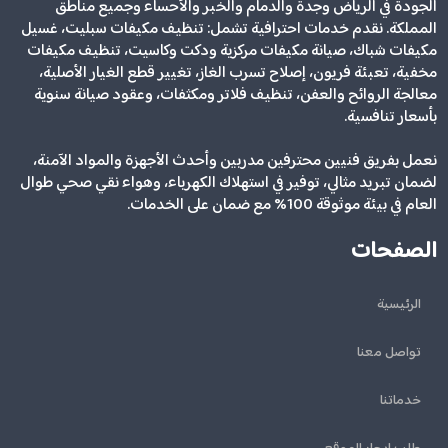
الجودة في الرياض وجدة والدمام والخبر والأحساء وجميع مناطق
المملكة. نقدم خدمات احترافية تشمل: تنظيف مكيفات سبليت، غسيل
مكيفات شباك، صيانة مكيفات مركزية ودكت وكاسيت، تنظيف مكيفات
مخفية، تعبئة فريون، إصلاح تسرب الغاز، تغيير قطع الغيار الأصلية،
معالجة الروائح والعفن، تنظيف فلاتر ومكثفات، وعقود صيانة سنوية
بأسعار تنافسية.
نعمل بفريق فنيين محترفين مدربين وأحدث الأجهزة والمواد الآمنة،
لضمان تبريد مثالي، توفير في استهلاك الكهرباء، وهواء نقي صحي طوال
العام في بيئة موثوقة 100% مع ضمان على الخدمات.
الصفحات
الرئيسية
تواصل معنا
خدماتنا