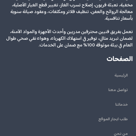
مخفية، تعبئة فريون، إصلاح تسرب الغاز، تغيير قطع الغيار الأصلية،
معالجة الروائح والعفن، تنظيف فلاتر ومكثفات، وعقود صيانة سنوية
بأسعار تنافسية.
نعمل بفريق فنيين محترفين مدربين وأحدث الأجهزة والمواد الآمنة،
لضمان تبريد مثالي، توفير في استهلاك الكهرباء، وهواء نقي صحي طوال
العام في بيئة موثوقة 100% مع ضمان على الخدمات.
الصفحات
الرئيسية
تواصل معنا
خدماتنا
طلب ايجار الموقع
من نحن