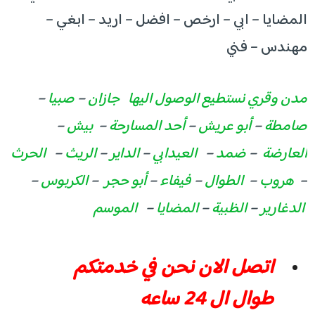
المضايا – ابي – ارخص – افضل – اريد – ابغي –
مهندس – فني
مدن وقري نستطيع الوصول اليها
جازان
–
صبيا
–
صامطة
–
أبو عريش
–
أحد المسارحة
–
بيش
–
العارضة
–
ضمد
–
العيدابي
–
الداير
–
الريث
–
الحرث
–
هروب
–
الطوال
–
فيفاء
–
أبو حجر
–
الكربوس
–
الدغارير
–
الظبية
–
المضايا
–
الموسم
اتصل الان نحن في خدمتكم
طوال ال 24 ساعه