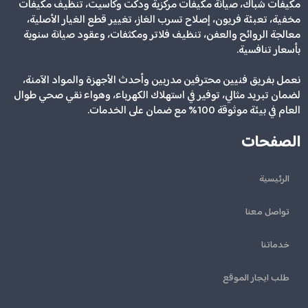
مكيفات شباك، صيانة مكيفات مركزية ودكت وكاسيت، تنظيف مكيفات
مخفية، تعبئة فريون، إصلاح تسرب الغاز، تغيير قطع الغيار الأصلية،
معالجة الروائح والعفن، تنظيف فلاتر ومكثفات، وعقود صيانة سنوية
بأسعار تنافسية.
نعمل بفريق فنيين محترفين مدربين وأحدث الأجهزة والمواد الآمنة،
لضمان تبريد مثالي، توفير في استهلاك الكهرباء، وهواء نقي صحي طوال
العام في بيئة موثوقة 100% مع ضمان على الخدمات.
الصفحات
الرئيسية
تواصل معنا
خدماتنا
طلب ايجار الموقع