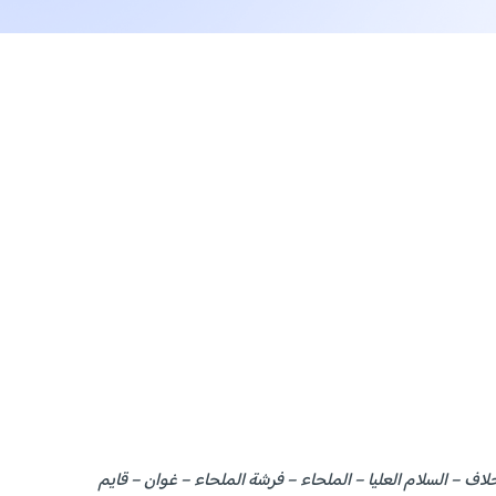
اف – السلام العليا – الملحاء – فرشة الملحاء – غوان – قايم