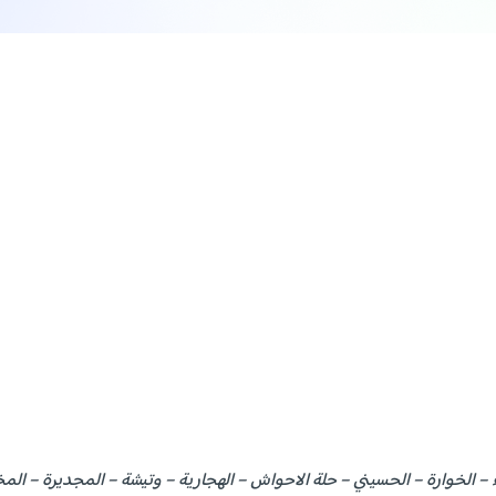
ء – الخوارة – الحسيني – حلة الاحواش – الهجارية – وتيشة – المجديرة – المخل