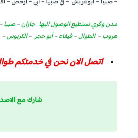
– صبيا – ابوعريش – في صبيا – ابي – ارخص – ا
مدن وقري نستطيع الوصول اليها
جازان
–
صبيا
–
هروب
–
الطوال
–
فيفاء
–
أبو حجر
–
الكربوس
–
ا
اتصل الان نحن في خدمتكم طوال ال 24
شارك مع الاصد