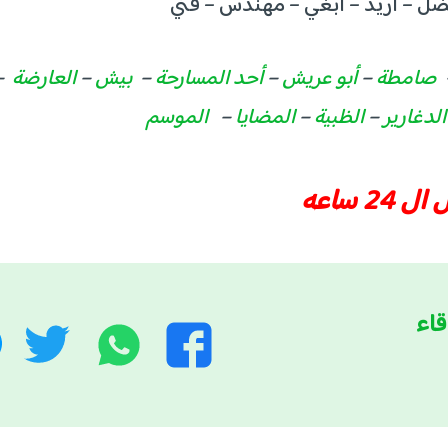
فضل – اريد – ابغي – مهندس – فني
صامطة
–
أبو عريش
–
أحد المسارحة
–
بيش
–
العارضة
–
لدغارير
–
الظبية
–
المضايا
–
الموسم
 ساعه
قاء
واتساب
توي
فيسبوك