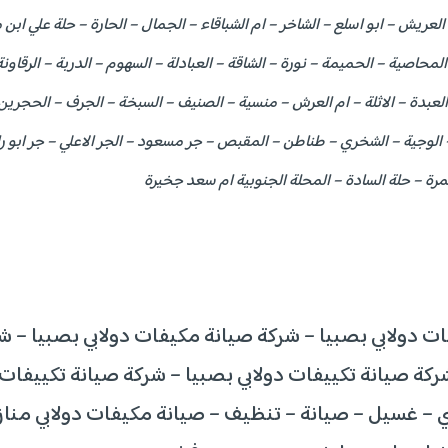
لعريش – ابو اسلع – الشاخر – ام الشباقاء – الجمال – الحارة – حلة علي ابن م
المحاصية – الحميمة – نورة – الشاقة – العبادلة – السهوم – الدربة – الرقاو
العبدة – الاثلة – ام العرش – منسية – الصنيف – السبخة – الجرف – الحجرين –
– الوجية – الشخري – طناطن – المقبص – جر مسعود – الجر الاعلي – جر ابو راس
مرة – حلة السادة – المحلة الجنوبية ام سعد جخيرة
ت دولابي بصبيا – شركة صيانة مكيفات دولابي بصبيا – ش
ركة صيانة تكييفات دولابي بصبيا – شركة صيانة تكييفا
زي – غسيل – صيانة – تنظيف – صيانة مكيفات دولابي منا