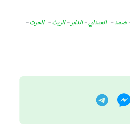
ضمد
–
العيدابي
–
الداير
–
الريث
–
الحرث
–
تر
تليجرام
ماسنجر