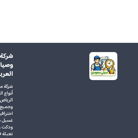
شركة 
وصيان
العرب
شركة م
أنواع ا
الرياض 
وجميع 
احتراف
غسيل مك
ودكت و
تعبئة ف