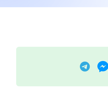
تر
تليجرام
ماسنجر