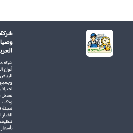
شركة 
وصيان
العرب
شركة م
أنواع ا
الرياض 
وجميع 
احتراف
غسيل مك
ودكت و
تعبئة ف
الغيار 
تنظيف ف
بأسعار 