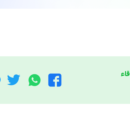
قاء
واتساب
توي
فيسبوك