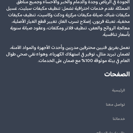
الجودة في الرياض وجدة والدمام والخبر والأحساء وجميع مناطق
المملكة. نقدم خدمات احترافية تشمل: تنظيف مكيفات سبليت، غسيل
مكيفات شباك، صيانة مكيفات مركزية ودكت وكاسيت، تنظيف مكيفات
مخفية، تعبئة فريون، إصلاح تسرب الغاز، تغيير قطع الغيار الأصلية،
معالجة الروائح والعفن، تنظيف فلاتر ومكثفات، وعقود صيانة سنوية
بأسعار تنافسية.
نعمل بفريق فنيين محترفين مدربين وأحدث الأجهزة والمواد الآمنة،
لضمان تبريد مثالي، توفير في استهلاك الكهرباء، وهواء نقي صحي طوال
العام في بيئة موثوقة 100% مع ضمان على الخدمات.
الصفحات
الرئيسية
تواصل معنا
خدماتنا