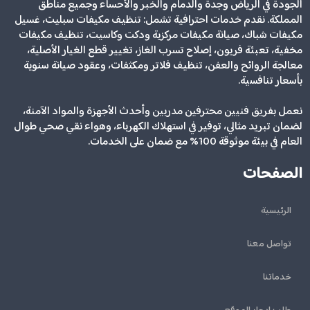
الجودة في الرياض وجدة والدمام والخبر والأحساء وجميع مناطق
المملكة. نقدم خدمات احترافية تشمل: تنظيف مكيفات سبليت، غسيل
مكيفات شباك، صيانة مكيفات مركزية ودكت وكاسيت، تنظيف مكيفات
مخفية، تعبئة فريون، إصلاح تسرب الغاز، تغيير قطع الغيار الأصلية،
معالجة الروائح والعفن، تنظيف فلاتر ومكثفات، وعقود صيانة سنوية
بأسعار تنافسية.
نعمل بفريق فنيين محترفين مدربين وأحدث الأجهزة والمواد الآمنة،
لضمان تبريد مثالي، توفير في استهلاك الكهرباء، وهواء نقي صحي طوال
العام في بيئة موثوقة 100% مع ضمان على الخدمات.
الصفحات
الرئيسية
تواصل معنا
خدماتنا