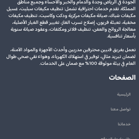
الجودة في الرياض وجدة والدمام والخبر والأحساء وجميع مناطق
المملكة. نقدم خدمات احترافية تشمل: تنظيف مكيفات سبليت، غسيل
مكيفات شباك، صيانة مكيفات مركزية ودكت وكاسيت، تنظيف مكيفات
مخفية، تعبئة فريون، إصلاح تسرب الغاز، تغيير قطع الغيار الأصلية،
معالجة الروائح والعفن، تنظيف فلاتر ومكثفات، وعقود صيانة سنوية
بأسعار تنافسية.
نعمل بفريق فنيين محترفين مدربين وأحدث الأجهزة والمواد الآمنة،
لضمان تبريد مثالي، توفير في استهلاك الكهرباء، وهواء نقي صحي طوال
العام في بيئة موثوقة 100% مع ضمان على الخدمات.
الصفحات
الرئيسية
تواصل معنا
خدماتنا