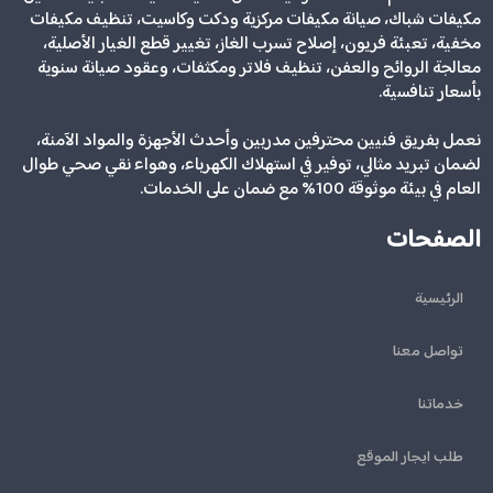
مكيفات شباك، صيانة مكيفات مركزية ودكت وكاسيت، تنظيف مكيفات
مخفية، تعبئة فريون، إصلاح تسرب الغاز، تغيير قطع الغيار الأصلية،
معالجة الروائح والعفن، تنظيف فلاتر ومكثفات، وعقود صيانة سنوية
بأسعار تنافسية.
نعمل بفريق فنيين محترفين مدربين وأحدث الأجهزة والمواد الآمنة،
لضمان تبريد مثالي، توفير في استهلاك الكهرباء، وهواء نقي صحي طوال
العام في بيئة موثوقة 100% مع ضمان على الخدمات.
الصفحات
الرئيسية
تواصل معنا
خدماتنا
طلب ايجار الموقع